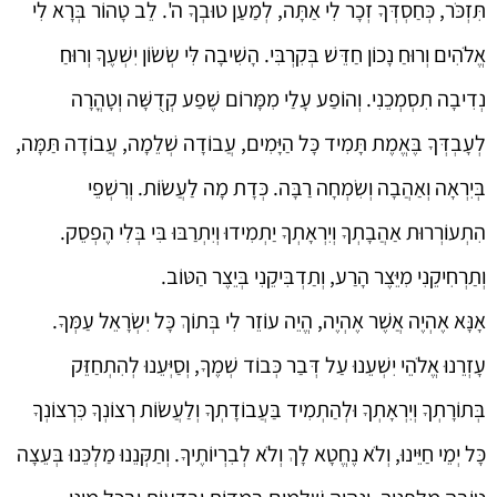
תִּזְכֹּר, כְּחַסְדְּךָ זְכָר לִי אַתָּה, לְמַעַן טוּבְךָ ה'. לֵב טָהוֹר בְּרָא לִי
אֱלֹהִים וְרוּחַ נָכוֹן חַדֵּשׁ בְּקִרְבִּי. הָשִׁיבָה לִּי שְׂשׂוֹן יִשְׁעֶךָ וְרוּחַ
נְדִיבָה תִסְמְכֵנִי. וְהוֹפַע עָלַי מִמָּרוֹם שֶׁפַע קְדֻשָּׁה וְטָהֳרָה
לְעָבְדְּךָ בֶּאֱמֶת תָּמִיד כָּל הַיָּמִים, עֲבוֹדָה שְׁלֵמָה, עֲבוֹדָה תַּמָּה,
בְּיִרְאָה וְאַהֲבָה וְשִׂמְחָה רַבָּה. כְּדָת מָה לַעֲשׂוֹת. וְרִשְׁפֵי
הִתְעוֹרְרוּת אַהֲבָתְךָ וְיִרְאָתְךָ יַתְמִידוּ וְיִתְרַבּוּ בִּי בְּלִי הֶפְסֵק.
וְתַרְחִיקֵנִי מִיֵּצֶר הָרַע, וְתַדְבִּיקֵנִי בְּיֵצֶר הַטּוֹב.
אָנָּא אֶהְיֶה אֲשֶׁר אֶהְיֶה, הֱיֵה עוֹזֵר לִי בְּתוֹךְ כָּל יִשְׂרָאֵל עַמְּךָ.
עָזְרֵנוּ אֱלֹהֵי יִשְׁעֵנוּ עַל דְּבַר כְּבוֹד שְׁמֶךָ, וְסַיְּעֵנוּ לְהִתְחַזֵּק
בְּתוֹרָתְךָ וְיִרְאָתְךָ וּלְהַתְמִיד בַּעֲבוֹדָתְךָ וְלַעֲשׂוֹת רְצוֹנְךָ כִּרְצוֹנְךָ
כָּל יְמֵי חַיֵּינוּ, וְלֹא נֶחֱטָא לָךְ וְלֹא לְבִרְיוֹתֶיךָ. וְתַקְּנֵנוּ מַלְכֵּנוּ בְּעֵצָה