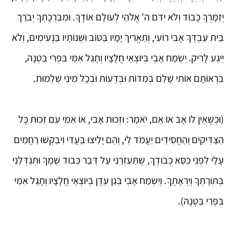
יְזַמֶּרְךָ כָבוֹד וְלֹא יִדֹּם ה' אֱלֹהַי לְעוֹלָם אוֹדֶךָּ. וּמִבִּרְכָתְךָ יְבֹרַךְ
בֵּית עַבְדְּךָ אָבִי רוֹעִי, וְתַאֲרִיךְ יָמָיו בַּטּוֹב וּשְׁנוֹתָיו בַּנְּעִימִים, וְלֹא
יִיגַע לָרִיק. יִשְׂמַח אָבִי בְּיוֹצְאֵי חֲלָצָיו וְתָגֵל אִמִּי בִּפְרִי בִּטְנָהּ,
בִּרְאוֹתָם אוֹתִי שָׁלֵם בְּמִדּוֹת וּבְדֵעוֹת וּבְכָל מִינֵי שְׁלֵמוּת.
(וּכְשֶׁאֵין לוֹ אָב אוֹ אֵם, יֹאמַר: וּזְכוּת אָבִי, אוֹ אִמִּי עִם זְכוּת כָּל
הַצַּדִּיקִים וְהַחֲסִידִים יַעֲמֹד לִי, וְהֵם יָלִיצוּ בַּעֲדִי וִיבַקְּשׁוּ רַחֲמִים
עָלַי לִפְנֵי כִסֵּא כְבוֹדֶךָ, שֶׁתַּעַזְרֵנִי עַל דְּבַר כְּבוֹד שְׁמֶךָ וּתְגַדְּלֵנִי
בְּתוֹרָתְךָ וְיִרְאָתֶךָ. וְיִשְׂמַח אָבִי בְּגַן עֵדֶן בְּיוֹצְאֵי חֲלָצָיו וְתָגֵל אִמִּי
בִּפְּרִי בִּטְנָהּ).