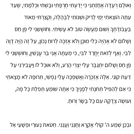
וְאוּלָם רְעָדָה אֲחָזַתְנִי כִּי יָדַעְתִּי חֶרְפָּתִי וּבָשְׁתִּי וּכְלִמָּתִי, שֶׁעַד
עַתָּה הוֹצֵאתִי יָמַי לָרִיק וּשְׁנוֹתַי לַבֶּהָלָה, וְקִצַּרְתִּי מְאוֹד
בַּעֲבוֹדָתֶךָ וְשׁוּם מַעֲשֶׂה טוֹב לֹא עָשִׂיתִי. וְחוֹשְׁשַׁנִי לִי פֶּן חַס
וְשָׁלוֹם לֹא אֶהְיֶה כְּלִי מוּכָן וְלֹא אֶזְכֶּה לְרוּחַ נָכוֹן, עַל זֶה הָיָה דָוֶה
לִבִּי. וְאַף לְזֹאת יֶחֱרַד לִבִּי, כִּי מֵעַתָּה אֲנִי בַּר עֳנָשִׁין, וְחוֹשְׁשַׁנִי לִי
פֶּן חַס וְשָׁלוֹם יִתְגַּבֵּר עָלַי יִצְרִי הָרַע, וְלֹא אוּכַל לוֹ וַיַּעֲבִירֵנִי עַל
דַּעַת קוֹנִי. אֵלֶּה אֶזְכְּרָה וְאֶשְׁפְּכָה עָלַי נַפְשִׁי, תְּרוּפָה לֹא מָצָאתִי
כִּי אִם לְהַפִּיל תְּחִנָּתִי לְפָנֶיךָ כִּי אַתָּה שׁוֹמֵעַ תְּפִלַּת כָּל פֶּה,
וְעוֹשֶׂה צְדָקָה עִם כָּל בָּשָׂר וְרוּחַ.
וּבְכֵן שְׁמַע ה' קוֹלִי אֶקְרָא וְחָנֵּנִי וַעֲנֵנִי. חַטֹּאת נְעוּרַי וּפְשָׁעַי אַל