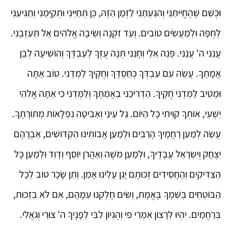
וּכְשֵׁם שֶׁהֶחֱיִיתַּנִי וְהִגַּעְתַּנִי לַזְּמַן הַזֶּה, כֵּן תְּחַיֵּינִי וּתְקַיְּמֵנִי וְתַגִּיעֵנִי
לְחֻפָּה וּלְמַעֲשִׂים טוֹבִים. וְעַד זִקְנָה וְשֵׂיבָה אֱלֹהִים אַל תַּעַזְבֵנִי.
עֲנֵנִי ה' עֲנֵנִי. פְּנֵה אֵלַי וְחָנֵּנִי תְּנָה עֻזְּךָ לְעַבְדֶּךָ וְהוֹשִׁיעָה לְבֶן
אֲמָתֶךָ. עֲשֵׂה עִם עַבְדְּךָ כְחַסְדֶּךָ וְחֻקֶּיךָ לַמְּדֵנִי. טוֹב אַתָּה
וּמֵטִיב לַמְּדֵנִי חֻקֶּיךָ. הַדְרִיכֵנִי בַאֲמִתֶּךָ וְלַמְּדֵנִי כִּי אַתָּה אֱלֹהֵי
יִשְׁעִי, אוֹתְךָ קִוִּיתִי כָּל הַיּוֹם. גַּל עֵינַי וְאַבִּיטָה נִפְלָאוֹת מִתּוֹרָתֶךָ.
עֲשֵׂה לְמַעַן רַחֲמֶיךָ הָרַבִּים וּלְמַעַן אֲבוֹתֵינוּ הַקְּדוֹשִׁים, אַבְרָהָם
יִצְחָק וְיִשְׂרָאֵל עֲבָדֶיךָ, וּלְמַעַן מֹשֶׁה וְאַהֲרֹן יוֹסֵף וְדָוִד וּלְמַעַן כָּל
הַצַּדִּיקִים וְהַחֲסִידִים זְכוּתָם יָגֵן עָלֵינוּ אָמֵן. וְתֵן שָׂכָר טוֹב לְכָל
הַבּוֹטְחִים בְּשִׁמְךָ בֶּאֱמֶת, וְשִׂים חֶלְקֵנוּ עִמָּהֶם, אִם לֹא בִזְכוּת,
בְּרַחֲמִים. יִהְיוּ לְרָצוֹן אִמְרֵי פִי וְהֶגְיוֹן לִבִּי לְפָנֶיךָ ה' צוּרִי וְגֹאֲלִי.