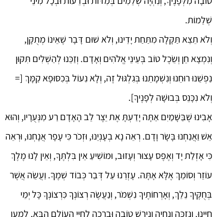
טוֹבָה מִלְּפָנֶיךָ, וְנִהְיֶה שְׁלֵמִים בְּמִדּוֹת וּבְדֵעוֹת וּבְכָל מִינֵי
שְׁלֵמוֹת.
וְלֹא תֵצֵא תַּקָּלָה מִתַּחַת יָדֵינוּ, וְלֹא שׁוּם דָּבָר שֶׁאֵינוֹ מְתֻקָּן,
וְנִמְצָא חֵן וְשֵׂכֶל טוֹב בְּעֵינֵי אֱלֹהִים וְאָדָם. וְזַכֵּנוּ לְהַשְׁלִים תִּקּוּן
נַפְשֵׁנוּ רוּחֵנוּ וְנִשְׁמָתֵנוּ בְּגִלְגּוּל זֶה, וְלָא נִעוֹל בְּכִסּוּפָא קַמָּךְ [=
וְלֹא נִכָּנֵס בְּבוּשָׁה לְפָנֶיךָ].
אָבִינוּ שֶׁבַּשָּׁמַיִם אַתָּה יָדַעְתָּ אֶת יֵצֶר לֵב הָאָדָם רַע מִנְּעֻרָיו, וְהוּא
אֵשׁ וַאֲנַחְנוּ בָּשָׂר וָדָם. רְאֵה נָא בְעָנְיֵנוּ, וּזְכֹר כִּי עָפָר אֲנָחְנוּ, וּרְאֵה
כִּי אָזְלַת יָד וְאֶפֶס עָצוּר וְעָזוּב, וּמוֹשִׁיעַ אֵין בִּלְתֶּךָ, וְאֵין לָנוּ מֶלֶךְ
עוֹזֵר וְסוֹמֵךְ אֶלָּא אָתָּה. עָזְרֵנוּ עַל דְּבַר כְּבוֹד שְׁמֶךָ. וַעֲשֵׂה אֲשֶׁר
בְּחֻקֶּיךָ נֵלֵךְ, וְאָרְחוֹתֶיךָ נִשְׁמֹר, וְנַעֲשֶׂה רְצוֹנְךָ כִּרְצוֹנְךָ כָּל יְמֵי
חַיֵּינוּ. וְנִזְכֶּה וְנִחְיֶה וְנִירַשׁ טוֹבָה וּבְרָכָה לְחַיֵּי הָעוֹלָם הַבָּא, לְמַעַן