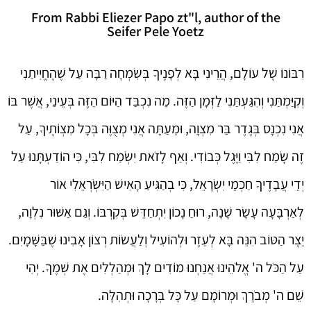
From Rabbi Eliezer Papo zt"l, author of the
Seifer Pele Yoetz
רִבּוֹנוֹ שֶׁל עוֹלָם, הֲרֵינִי בָּא לְפָנֶיךָ בְּשִׂמְחָה רַבָּה עַל שֶׁהֶחֱיִיתַנִי
וְקִיַּמְתַּנִי וְהִגַּעְתַּנִי לַזְּמָן הַזֶּה. מַה נִכְבַּד הַיּוֹם הַזֶּה בְּעֵינַי, אֲשֶׁר בּוֹ
אֲנִי נִכְנָס בְּגֶדֶר בַּר מִצְוָה, וּמֵעַתָּה אֲנִי מְצֻוֶּה בְּכָל מִצְוֹתֶיךָ, עַל
זֶה שָׂמַח לִבִּי וַיָּגֶל כְּבוֹדִי. וְאַף לָזֹאת יִשְׂמַח לִבִּי, כִּי הוֹדַעְתָּנוּ עַל
יְדֵי עֲבָדֶיךָ חַכְמֵי יִשְׂרָאֵל, כִּי בְהַגִּיעַ הָאִישׁ הַיִּשְׂרְאֵלִי אוֹר
לְאַרְבָּעָה עָשָׂר שָׁנָה, רוּחַ נָכוֹן יִתְחַדֵּשׁ בְּקִרְבּוֹ. וְגַם אַשּׁוּר נִלְוָה,
יֵצֶר הַטּוֹב הִנֵּה בָּא לְעֵזֶר וּלְהוֹעִיל וְלַעֲשׂוֹת רְצוֹן אָבִינוּ שֶׁבַּשָּׁמָיִם.
עַל הַכֹּל ה' אֱלֹהֵינוּ אֲנַחְנוּ מוֹדִים לָךְ וּמְהַלְלִים אֶת שְׁמֶךָ. יְהִי
שֵׁם ה' מְבֹרָךְ וּמְרוֹמָם עַל כָּל בְּרָכָה וּתְהִלָּה.